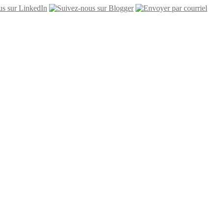
nos chiropraticiens
ants :